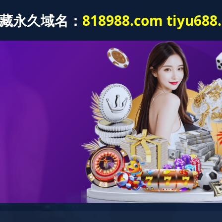
站内搜索
经营发展
新闻中心
企业文化
通知公告