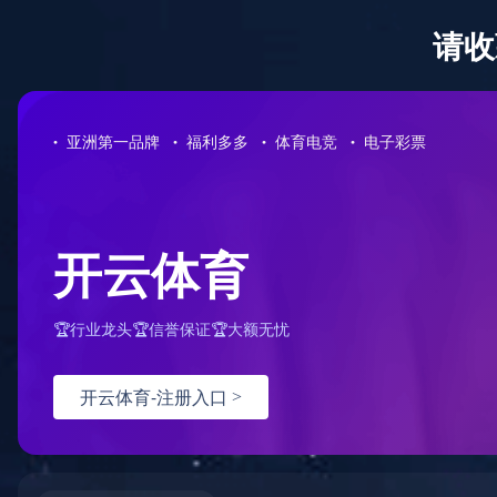
首 页
公司概况
党建工作