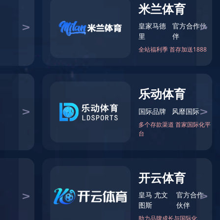
媒体聚焦
行业资讯
视频专栏