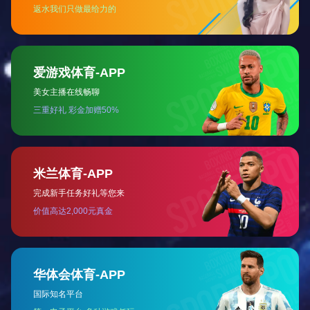
贾广东率队赴海南温柔田集团考察
一图读懂2026
调研 推进食品产业高质量发展
read more