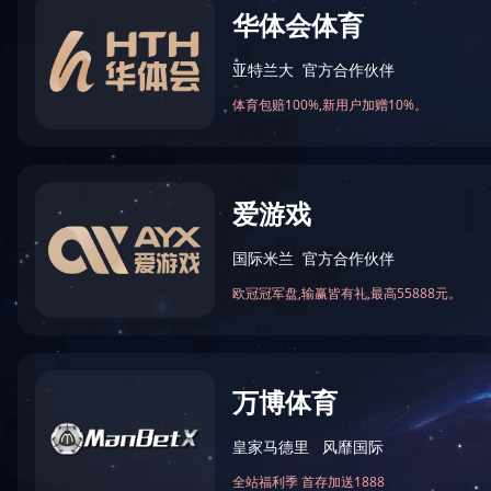
关于国投
党建工作
新闻中心
地址：济宁市太白湖新区奥体路15号 电话：0537-2
邮箱：jngtkg@163.com 邮编：272067
IPC备案号：鲁ICP备18030371号
网站信息安全投诉举报电话：0537-2370108
星际（中国）XINGJI官方网站
|
同花顺网页版
|
安博在线登录官网
|
举报邮箱：jngtdqb@163.com