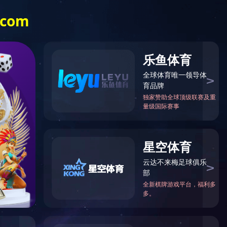
廉洁国投
开云在线（中
国）官网
重点业务
食品产业与供应链集成
医药健康产业