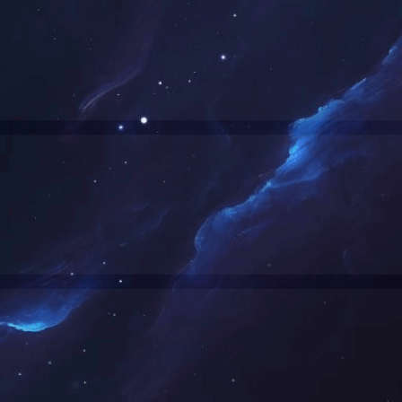
济宁市普惠托育
377012
济宁惠民
孔子人才
九州平台
|
华体会官方端网站登录入口
|
玩球通平台
|
「B体育」
|
「