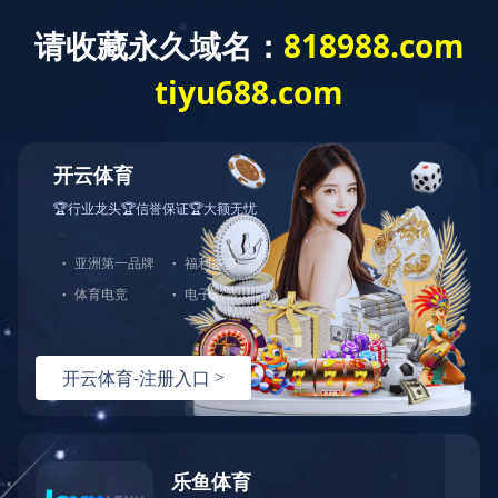
首 页
公司概况
党建工作
经营发展